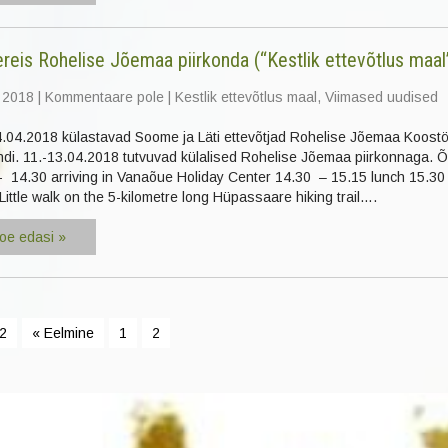
reis Rohelise Jõemaa piirkonda (“Kestlik ettevõtlus maal
 2018
|
Kommentaare pole
|
Kestlik ettevõtlus maal
,
Viimased uudised
4.04.2018 külastavad Soome ja Läti ettevõtjad Rohelise Jõemaa Koost
ndi. 11.-13.04.2018 tutvuvad külalised Rohelise Jõemaa piirkonnaga. Õ
- 14.30 arriving in Vanaõue Holiday Center 14.30 – 15.15 lunch 15.30
Little walk on the 5-kilometre long Hüpassaare hiking trail….
oe edasi »
 2
« Eelmine
1
2