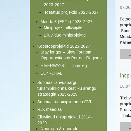
2023-2027
07.06
Toetatud projektid 2023-2027
Fotog
Meede 3 (ESF+) 2023-2027
projek
Miniprojekti elluviijale
Soome
Elluviidud miniprojektid
Monda
Kalme
Koostööprojektid 2023-2027
Stay longer – Slow Tourism
L
Opportunities in Partner Regions
RIVERWAYS II – Interreg
EC4RURAL
Insp
Soomaa rahvuspargi
16.04
turismipiirkonna kestliku arengu
strateegia 2025-2029
Trehv
Soomaa turismipiirkonna CVI
proje
RJK meedias
Progr
– hak
Elluviidud ühisprojektid 2014-
2020+
L
Noortega & noortele!