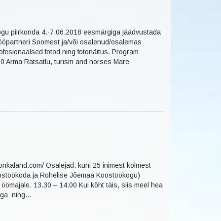
gu piirkonda 4.-7.06.2018 eesmärgiga jäädvustada
stööpartneri Soomest ja/või osalenud/osalemas
esionaalsed fotod ning fotonäitus. Program
.00 Arma Ratsatlu, turism and horses Mare
onkaland.com/ Osalejad: kuni 25 inimest kolmest
oostöökoda ja Rohelise Jõemaa Koostöökogu)
majale. 13.30 – 14.00 Kui kõht täis, siis meel hea
liga ning…