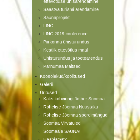
ettevõtluse ühisarendamine
Säästva turismi arendamine
Saunaprojekt
LINC
LINC 2019 conference
Piirkonna ühisturundus
Kestlik ettevõtlus maal
Ühisturundus ja tootearendus
Pärnumaa Maitsed
Koosolekud/koolitused
Galerii
Üritused
Kaks kohviringi ümber Soomaa
Rohelise Jõemaa Nuustaku
Rohelise Jõemaa spordimängud
Soomaa Virvatuled
Soomaale SAUNA!
Haabjamatk