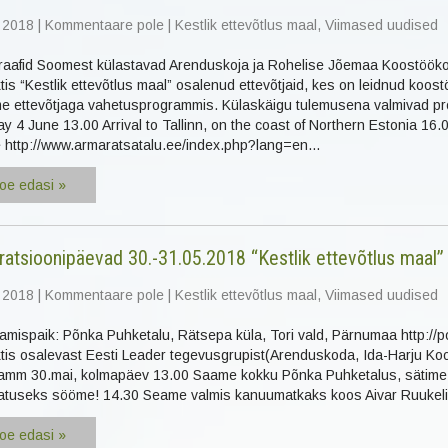
 2018
|
Kommentaare pole
|
Kestlik ettevõtlus maal
,
Viimased uudised
raafid Soomest külastavad Arenduskoja ja Rohelise Jõemaa Koostööko
tis “Kestlik ettevõtlus maal” osalenud ettevõtjaid, kes on leidnud koo
 ettevõtjaga vahetusprogrammis. Külaskäigu tulemusena valmivad prof
y 4 June 13.00 Arrival to Tallinn, on the coast of Northern Estonia 16
 http://www.armaratsatalu.ee/index.php?lang=en…
oe edasi »
iratsioonipäevad 30.-31.05.2018 “Kestlik ettevõtlus maal”
 2018
|
Kommentaare pole
|
Kestlik ettevõtlus maal
,
Viimased uudised
amispaik: Põnka Puhketalu, Rätsepa küla, Tori vald, Pärnumaa http://p
ktis osalevast Eesti Leader tegevusgrupist(Arenduskoda, Ida-Harju K
amm 30.mai, kolmapäev 13.00 Saame kokku Põnka Puhketalus, sätime öö
atuseks sööme! 14.30 Seame valmis kanuumatkaks koos Aivar Ruuke
oe edasi »