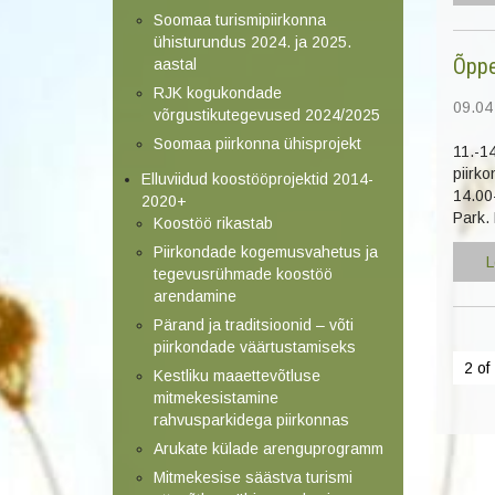
Soomaa turismipiirkonna
ühisturundus 2024. ja 2025.
Õppe
aastal
RJK kogukondade
09.04
võrgustikutegevused 2024/2025
Soomaa piirkonna ühisprojekt
11.-1
piirko
Elluviidud koostööprojektid 2014-
14.00
2020+
Park. 
Koostöö rikastab
Piirkondade kogemusvahetus ja
L
tegevusrühmade koostöö
arendamine
Pärand ja traditsioonid – võti
piirkondade väärtustamiseks
2 of
Kestliku maaettevõtluse
mitmekesistamine
rahvusparkidega piirkonnas
Arukate külade arenguprogramm
Mitmekesise säästva turismi