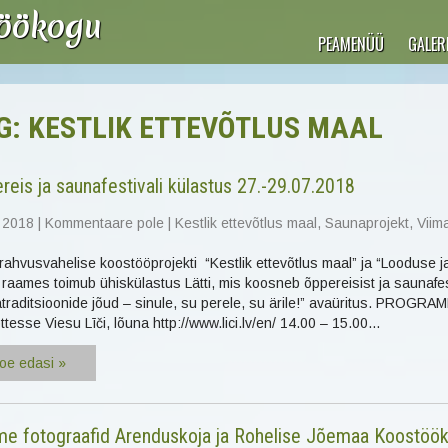
töökogu
PEAMENÜÜ
GALERI
G: KESTLIK ETTEVÕTLUS MAAL
reis ja saunafestivali külastus 27.-29.07.2018
 2018
|
Kommentaare pole
|
Kestlik ettevõtlus maal
,
Saunaprojekt
,
Viim
ahvusvahelise koostööprojekti “Kestlik ettevõtlus maal” ja “Looduse ja
” raames toimub ühiskülastus Lätti, mis koosneb õppereisist ja saunafes
traditsioonide jõud – sinule, su perele, su ärile!” avaüritus. PROGR
ttesse Viesu Līči, lõuna http://www.lici.lv/en/ 14.00 – 15.00…
oe edasi »
e fotograafid Arenduskoja ja Rohelise Jõemaa Koostöök