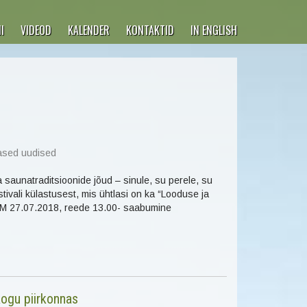
I
VIDEOD
KALENDER
KONTAKTID
IN ENGLISH
ased uudised
 saunatraditsioonide jõud – sinule, su perele, su
tivali külastusest, mis ühtlasi on ka “Looduse ja
AMM 27.07.2018, reede 13.00- saabumine
ogu piirkonnas