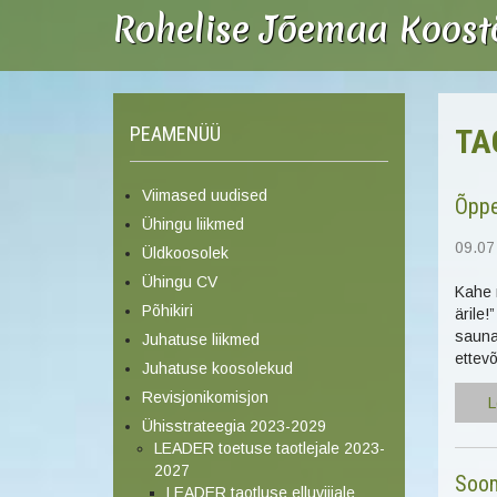
Rohelise Jõemaa Koos
PEAMENÜÜ
TA
Viimased uudised
Õppe
Ühingu liikmed
09.07
Üldkoosolek
Ühingu CV
Kahe r
Põhikiri
ärile!
sauna
Juhatuse liikmed
ettevõ
Juhatuse koosolekud
Revisjonikomisjon
L
Ühisstrateegia 2023-2029
LEADER toetuse taotlejale 2023-
2027
Soom
LEADER taotluse elluviijale