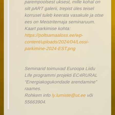
parempoolsest uksest, mille kohal on
silt pART galerii, trepist üles teisel
korrusel tuleb keerata vasakule ja otse
ees on Meistritemaja seminaruum.
Kaart parkimise kohta:
https://poltsamaaloss.ee/wp-
content/uploads/2024/04/Lossi-
parkimine-2024-EST.png
Seminarid toimuvad Euroopa Liidu
Life programmi projekti EC4RURAL
“Energiakogukondade arendamine”
raames.
Rohkem info
ly.lumiste@ut.ee
või
55663904.