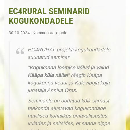
EC4RURAL SEMINARID
KOGUKONDADELE
30.10 2024
|
Kommentaare pole
EC4RURAL projekti kogukondadele
suunatud seminar
”Kogukonna loomise võlud ja valud
Kääpa küla näitel
” räägib Kääpa
kogukonna vedur ja Kalevipoja koja
juhataja Annika Oras.
Seminarile on oodatud kõik sarnast
teekonda alustavad kogukondade
huvilised kohalikes omavalitsustes,
külades ja seltsides, et saada nippe