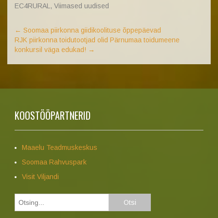
EC4RURAL
,
Viimased uudised
←
Soomaa piirkonna giidikoolituse õppepäevad
RJK piirkonna toidutootjad olid Pärnumaa toidumeene
konkursil väga edukad!
→
KOOSTÖÖPARTNERID
Maaelu Teadmuskeskus
Soomaa Rahvuspark
Visit Viljandi