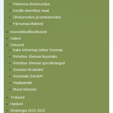
Piirkonna ühisturundus
Kestlik ettevõtlus maal
Ühisturundus ja tootearendus
Pärnumaa Maitsed
Koosolekud/koolitused
Galerii
Üritused
Kaks kohviringi ümber Soomaa
Rohelise Jõemaa Nuustaku
Rohelise Jõemaa spordimängud
Soomaa Virvatuled
Soomaale SAUNA!
Haabjamatk
Muud üritused
Trükised
Hanked
Strateegia 2015-2023