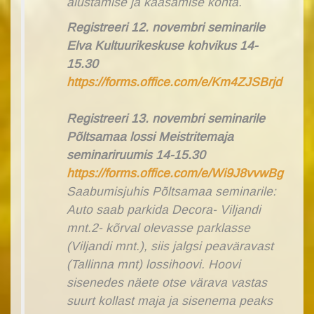
alustamise ja kaasamise kohta.
Registreeri 12. novembri seminarile
Elva Kultuurikeskuse kohvikus 14-
15.30
https://forms.office.com/e/Km4ZJSBrjd
Registreeri 13. novembri seminarile
Põltsamaa lossi Meistritemaja
seminariruumis 14-15.30
https://forms.office.com/e/Wi9J8vvwBg
Saabumisjuhis Põltsamaa seminarile:
Auto saab parkida Decora- Viljandi
mnt.2- kõrval olevasse parklasse
(Viljandi mnt.), siis jalgsi peaväravast
(Tallinna mnt) lossihoovi. Hoovi
sisenedes näete otse värava vastas
suurt kollast maja ja sisenema peaks