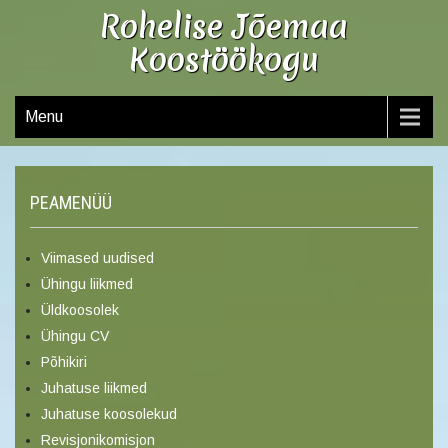
Rohelise Jõemaa
Koostöökogu
Menu
PEAMENÜÜ
Viimased uudised
Ühingu liikmed
Üldkoosolek
Ühingu CV
Põhikiri
Juhatuse liikmed
Juhatuse koosolekud
Revisjonikomisjon