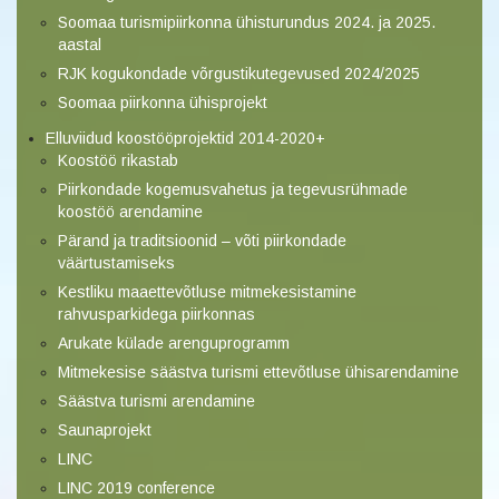
Soomaa turismipiirkonna ühisturundus 2024. ja 2025.
aastal
RJK kogukondade võrgustikutegevused 2024/2025
Soomaa piirkonna ühisprojekt
Elluviidud koostööprojektid 2014-2020+
Koostöö rikastab
Piirkondade kogemusvahetus ja tegevusrühmade
koostöö arendamine
Pärand ja traditsioonid – võti piirkondade
väärtustamiseks
Kestliku maaettevõtluse mitmekesistamine
rahvusparkidega piirkonnas
Arukate külade arenguprogramm
Mitmekesise säästva turismi ettevõtluse ühisarendamine
Säästva turismi arendamine
Saunaprojekt
LINC
LINC 2019 conference