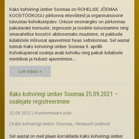
Kaks kohviringi ümber Soomaa on ROHELISE JÕEMAA
KOOSTÖÖKOGU piirkonna ettevõtteid ja organisatsioone
tutvustav kohvikutepäev. Ürituse eesmärgiks on piirkonnas
pakutavate teenuste, tegevuste ja toodete tutvustamine ning
omavahelise koostöö aktiivsemaks muutmine, et pakkuda
külalistele mõnusat ajaveetmist heas seltskonnas. Sel aastal
toimub Kaks kohviringi ümber Soomaa 9. aprillil.
Kohvikupäeval osaleja avab kohviku ning pakub külalisele
meeldivat ja hubast ajaveetmise…
Loe edasi »
Kaks kohviringi ümber Soomaa 25.09.2021 –
osalejate registreerimine
11.08 2021
|
Kommentaare pole
|
Kaks kohviringi ümber Soomaa
,
Viimased uudised
Sel aastal on meil plaan korraldada Kaks kohviringi ümber