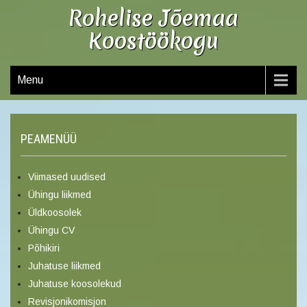
Rohelise Jõemaa
Koostöökogu
Menu
PEAMENÜÜ
Viimased uudised
Ühingu liikmed
Üldkoosolek
Ühingu CV
Põhikiri
Juhatuse liikmed
Juhatuse koosolekud
Revisjonikomisjon