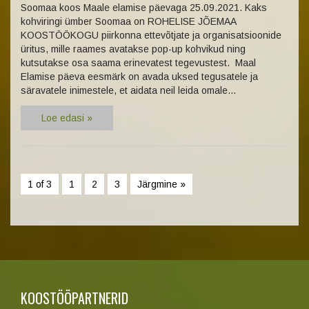
Soomaa koos Maale elamise päevaga 25.09.2021. Kaks
kohviringi ümber Soomaa on ROHELISE JÕEMAA
KOOSTÖÖKOGU piirkonna ettevõtjate ja organisatsioonide
üritus, mille raames avatakse pop-up kohvikud ning
kutsutakse osa saama erinevatest tegevustest. Maal
Elamise päeva eesmärk on avada uksed tegusatele ja
säravatele inimestele, et aidata neil leida omale…
Loe edasi »
1 of 3
1
2
3
Järgmine »
KOOSTÖÖPARTNERID