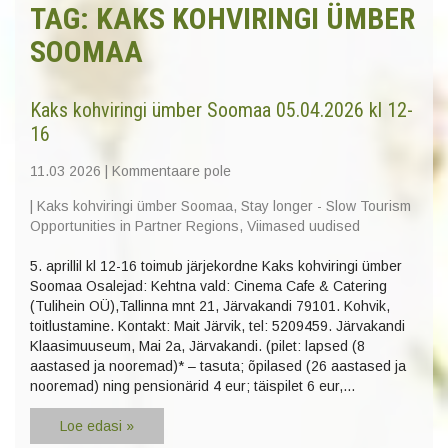
TAG: KAKS KOHVIRINGI ÜMBER
SOOMAA
Kaks kohviringi ümber Soomaa 05.04.2026 kl 12-
16
11.03 2026
|
Kommentaare pole
|
Kaks kohviringi ümber Soomaa
,
Stay longer - Slow Tourism
Opportunities in Partner Regions
,
Viimased uudised
5. aprillil kl 12-16 toimub järjekordne Kaks kohviringi ümber
Soomaa Osalejad: Kehtna vald: Cinema Cafe & Catering
(Tulihein OÜ),Tallinna mnt 21, Järvakandi 79101. Kohvik,
toitlustamine. Kontakt: Mait Järvik, tel: 5209459. Järvakandi
Klaasimuuseum, Mai 2a, Järvakandi. (pilet: lapsed (8
aastased ja nooremad)* – tasuta; õpilased (26 aastased ja
nooremad) ning pensionärid 4 eur; täispilet 6 eur,…
Loe edasi »