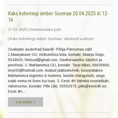
Kaks kohviringi ümber Soomaa 20.04.2025 kl 12-
16
27.03 2025
|
Kommentaare pole
|
Kaks kohviringi ümber Soomaa
,
Viimased uudised
Osalejate asukohad kaardil Põhja-Pärnumaa vald
1.Maarjakase OÜ, Kirikumõisa küla, kontakt: Maarja Sepp,
5544920, hintsud@gmail.com. Savikeraamika, käsitöö ja
perehoid. 2. Mahlametsa OÜ, kontakt: Terje Mitev, 56635669,
terje93@hotmail.com. Avatud jäätisekohvik, tuvustatakse
Mahlametsa tegemisi & tootmist, lastele mängunurk, aega
saab veeta nii õues kui toas. 3. Eesti 4H Vaheka noorteklubi,
Vahenurme, kontakt: Pille Lille, 55592975, pille@eesti4h.ee.
Eesti 4H…
Loe edasi »