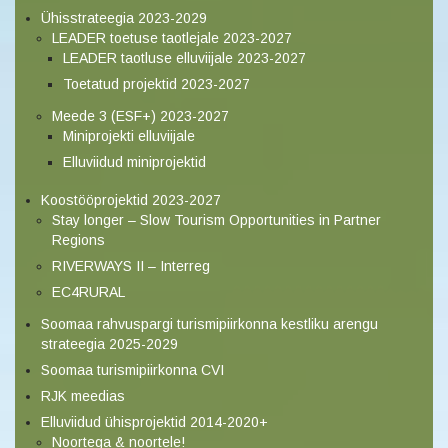
Ühisstrateegia 2023-2029
LEADER toetuse taotlejale 2023-2027
LEADER taotluse elluviijale 2023-2027
Toetatud projektid 2023-2027
Meede 3 (ESF+) 2023-2027
Miniprojekti elluviijale
Elluviidud miniprojektid
Koostööprojektid 2023-2027
Stay longer – Slow Tourism Opportunities in Partner
Regions
RIVERWAYS II – Interreg
EC4RURAL
Soomaa rahvuspargi turismipiirkonna kestliku arengu
strateegia 2025-2029
Soomaa turismipiirkonna CVI
RJK meedias
Elluviidud ühisprojektid 2014-2020+
Noortega & noortele!