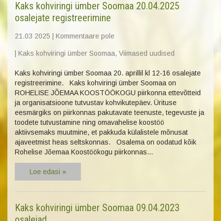
Kaks kohviringi ümber Soomaa 20.04.2025
osalejate registreerimine
21.03 2025
|
Kommentaare pole
|
Kaks kohviringi ümber Soomaa
,
Viimased uudised
Kaks kohviringi ümber Soomaa 20. aprillil kl 12-16 osalejate
registreerimine. Kaks kohviringi ümber Soomaa on
ROHELISE JÕEMAA KOOSTÖÖKOGU piirkonna ettevõtteid
ja organisatsioone tutvustav kohvikutepäev. Ürituse
eesmärgiks on piirkonnas pakutavate teenuste, tegevuste ja
toodete tutvustamine ning omavahelise koostöö
aktiivsemaks muutmine, et pakkuda külalistele mõnusat
ajaveetmist heas seltskonnas. Osalema on oodatud kõik
Rohelise Jõemaa Koostöökogu piirkonnas…
Loe edasi »
Kaks kohviringi ümber Soomaa 09.04.2023
osalejad