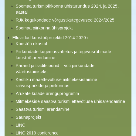
Soomaa turismipiirkonna ühisturundus 2024. ja 2025.
aastal
RJK kogukondade võrgustikutegevused 2024/2025
Soomaa piirkonna ühisprojekt
Elluviidud koostööprojektid 2014-2020+
Koostöö rikastab
Piirkondade kogemusvahetus ja tegevusrühmade
koostöö arendamine
Pärand ja traditsioonid – võti piirkondade
väärtustamiseks
Kestliku maaettevõtluse mitmekesistamine
rahvusparkidega piirkonnas
Arukate külade arenguprogramm
Mitmekesise säästva turismi ettevõtluse ühisarendamine
Säästva turismi arendamine
Saunaprojekt
LINC
LINC 2019 conference