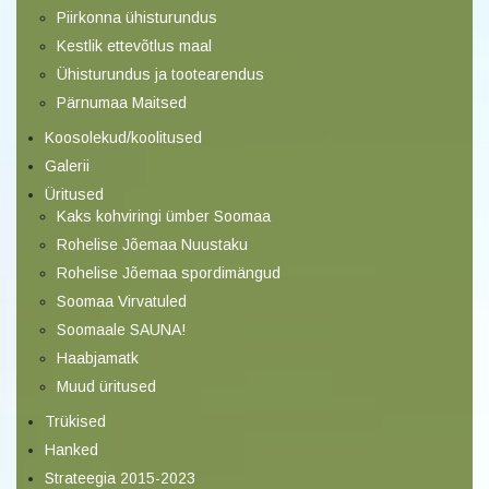
Piirkonna ühisturundus
Kestlik ettevõtlus maal
Ühisturundus ja tootearendus
Pärnumaa Maitsed
Koosolekud/koolitused
Galerii
Üritused
Kaks kohviringi ümber Soomaa
Rohelise Jõemaa Nuustaku
Rohelise Jõemaa spordimängud
Soomaa Virvatuled
Soomaale SAUNA!
Haabjamatk
Muud üritused
Trükised
Hanked
Strateegia 2015-2023