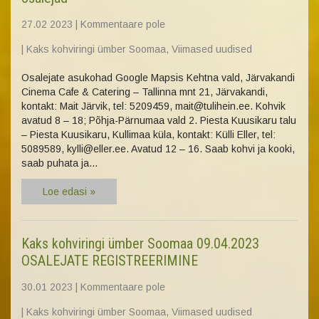
27.02 2023
|
Kommentaare pole
|
Kaks kohviringi ümber Soomaa
,
Viimased uudised
Osalejate asukohad Google Mapsis Kehtna vald, Järvakandi
Cinema Cafe & Catering – Tallinna mnt 21, Järvakandi,
kontakt: Mait Järvik, tel: 5209459, mait@tulihein.ee. Kohvik
avatud 8 – 18; Põhja-Pärnumaa vald 2. Piesta Kuusikaru talu
– Piesta Kuusikaru, Kullimaa küla, kontakt: Külli Eller, tel:
5089589, kylli@eller.ee. Avatud 12 – 16. Saab kohvi ja kooki,
saab puhata ja…
Loe edasi »
Kaks kohviringi ümber Soomaa 09.04.2023
OSALEJATE REGISTREERIMINE
30.01 2023
|
Kommentaare pole
|
Kaks kohviringi ümber Soomaa
,
Viimased uudised