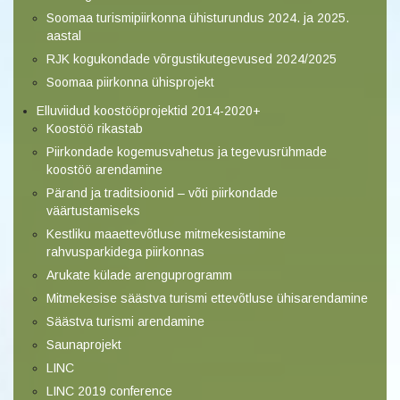
Soomaa turismipiirkonna ühisturundus 2024. ja 2025.
aastal
RJK kogukondade võrgustikutegevused 2024/2025
Soomaa piirkonna ühisprojekt
Elluviidud koostööprojektid 2014-2020+
Koostöö rikastab
Piirkondade kogemusvahetus ja tegevusrühmade
koostöö arendamine
Pärand ja traditsioonid – võti piirkondade
väärtustamiseks
Kestliku maaettevõtluse mitmekesistamine
rahvusparkidega piirkonnas
Arukate külade arenguprogramm
Mitmekesise säästva turismi ettevõtluse ühisarendamine
Säästva turismi arendamine
Saunaprojekt
LINC
LINC 2019 conference