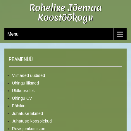
Rohelise Jõemaa
Koostöökogu
Menu
PEAMENÜÜ
Viimased uudised
Ühingu liikmed
Üldkoosolek
Ühingu CV
Põhikiri
Juhatuse liikmed
Juhatuse koosolekud
Revisjonikomisjon