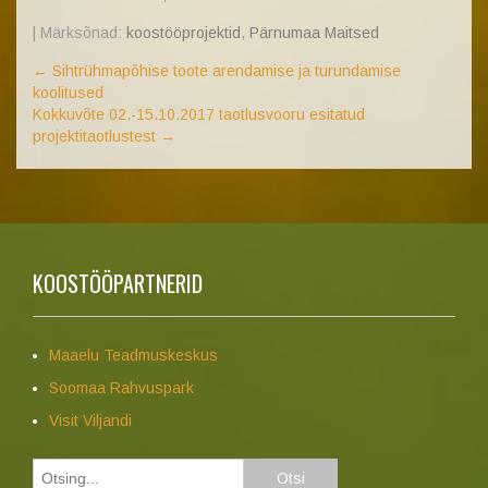
| Märksõnad:
koostööprojektid
,
Pärnumaa Maitsed
←
Sihtrühmapõhise toote arendamise ja turundamise
koolitused
Kokkuvõte 02.-15.10.2017 taotlusvooru esitatud
projektitaotlustest
→
KOOSTÖÖPARTNERID
Maaelu Teadmuskeskus
Soomaa Rahvuspark
Visit Viljandi