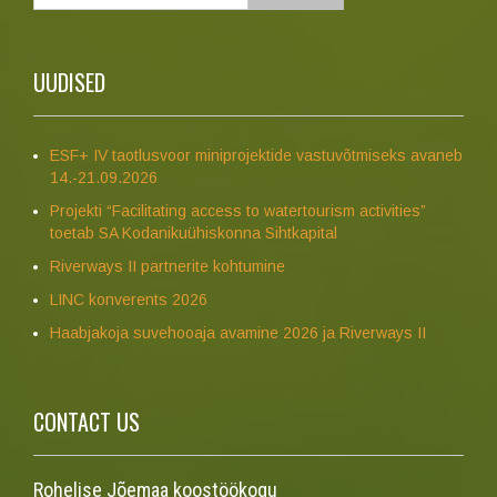
UUDISED
ESF+ IV taotlusvoor miniprojektide vastuvõtmiseks avaneb
14.-21.09.2026
Projekti “Facilitating access to watertourism activities”
toetab SA Kodanikuühiskonna Sihtkapital
Riverways II partnerite kohtumine
LINC konverents 2026
Haabjakoja suvehooaja avamine 2026 ja Riverways II
CONTACT US
Rohelise Jõemaa koostöökogu