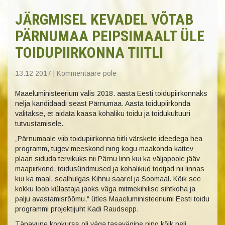
JÄRGMISEL KEVADEL VÕTAB
PÄRNUMAA PEIPSIMAALT ÜLE
TOIDUPIIRKONNA TIITLI
13.12 2017
|
Kommentaare pole
Maaeluministeerium valis 2018. aasta Eesti toidupiirkonnaks
nelja kandidaadi seast Pärnumaa. Aasta toidupiirkonda
valitakse, et aidata kaasa kohaliku toidu ja toidukultuuri
tutvustamisele.
„Pärnumaale viib toidupiirkonna tiitli värskete ideedega hea
programm, tugev meeskond ning kogu maakonda kattev
plaan siduda tervikuks nii Pärnu linn kui ka väljapoole jääv
maapiirkond, toidusündmused ja kohalikud tootjad nii linnas
kui ka maal, sealhulgas Kihnu saarel ja Soomaal. Kõik see
kokku loob külastaja jaoks väga mitmekihilise sihtkoha ja
palju avastamisrõõmu,“ ütles Maaeluministeeriumi Eesti toidu
programmi projektijuht Kadi Raudsepp.
Tänavune konkurss oli väga tasavägine ning kõik neli