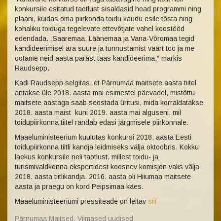
konkursile esitatud taotlust sisaldasid head programmi ning
plaani, kuidas oma piirkonda toidu kaudu esile tõsta ning
kohaliku toiduga tegelevate ettevõtjate vahel koostööd
edendada. „Saaremaa, Läänemaa ja Vana-Võromaa tegid
kandideerimisel ära suure ja tunnustamist väärt töö ja me
ootame neid aasta pärast taas kandideerima,“ märkis
Raudsepp.
Kadi Raudsepp selgitas, et Pärnumaa maitsete aasta tiitel
antakse üle 2018. aasta mai esimestel päevadel, mistõttu
maitsete aastaga saab seostada üritusi, mida korraldatakse
2018. aasta maist kuni 2019. aasta mai alguseni, mil
toidupiirkonna tiitel rändab edasi järgmisele piirkonnale.
Maaeluministeerium kuulutas konkursi 2018. aasta Eesti
toidupiirkonna tiitli kandja leidmiseks välja oktoobris. Kokku
laekus konkursile neli taotlust, millest toidu- ja
turismivaldkonna ekspertidest koosnev komisjon valis välja
2018. aasta tiitlikandja. 2016. aasta oli Hiiumaa maitsete
aasta ja praegu on kord Peipsimaa käes.
Maaeluministeeriumi pressiteade on leitav
siit
Pärnumaa Maitsed
,
Viimased uudised