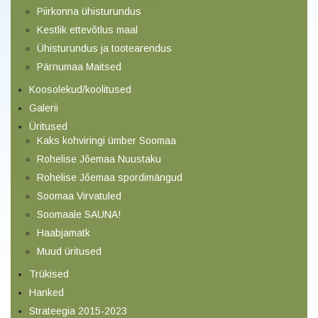
Piirkonna ühisturundus
Kestlik ettevõtlus maal
Ühisturundus ja tootearendus
Pärnumaa Maitsed
Koosolekud/koolitused
Galerii
Üritused
Kaks kohviringi ümber Soomaa
Rohelise Jõemaa Nuustaku
Rohelise Jõemaa spordimängud
Soomaa Virvatuled
Soomaale SAUNA!
Haabjamatk
Muud üritused
Trükised
Hanked
Strateegia 2015-2023