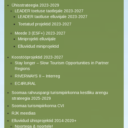
Ühisstrateegia 2023-2029
LEADER toetuse taotlejale 2023-2027
LEADER taotluse elluviijale 2023-2027
Toetatud projektid 2023-2027
Meede 3 (ESF+) 2023-2027
Miniprojekti elluviijale
Elluviidud miniprojektid
Koostööprojektid 2023-2027
Stay longer – Slow Tourism Opportunities in Partner
Regions
RIVERWAYS II – Interreg
EC4RURAL
Soomaa rahvuspargi turismipiirkonna kestliku arengu
strateegia 2025-2029
Soomaa turismipiirkonna CVI
RJK meedias
Elluviidud ühisprojektid 2014-2020+
Noortega & noortele!