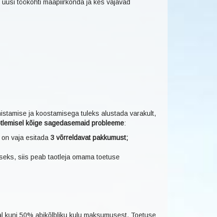
de uusi töökohti maapiirkonda ja kes vajavad
mistamise ja koostamisega tuleks alustada varakult,
taotlemisel kõige sagedasemaid probleeme
:
 on vaja esitada
3 võrreldavat pakkumust;
useks, siis peab taotleja omama toetuse
al kuni 50% abikõlbliku kulu maksumusest. Toetuse