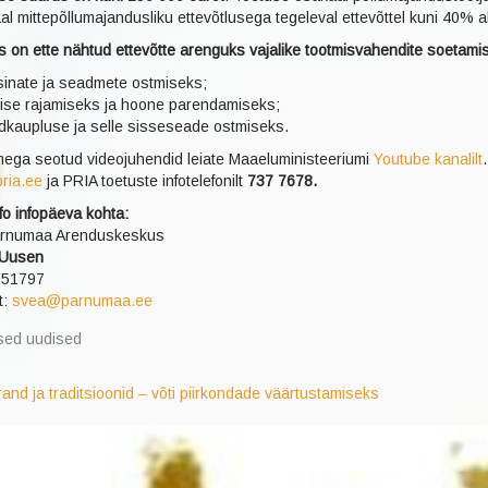
al mittepõllumajandusliku ettevõtlusega tegeleval ettevõttel kuni 40% 
s on ette nähtud ettevõtte arenguks vajalike tootmisvahendite soetami
inate ja seadmete ostmiseks;
tise rajamiseks ja hoone parendamiseks;
dkaupluse ja selle sisseseade ostmiseks.
ega seotud videojuhendid leiate Maaeluministeeriumi
Youtube kanalilt
ria.ee
ja PRIA toetuste infotelefonilt
737 7678.
fo infopäeva kohta:
rnumaa Arenduskeskus
 Uusen
5051797
t:
svea@parnumaa.ee
sed uudised
and ja traditsioonid – võti piirkondade väärtustamiseks