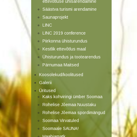
ettevõtluse ühisarendamine
Säästva turismi arendamine
Saunaprojekt
LINC
LINC 2019 conference
Piirkonna ühisturundus
Kestlik ettevõtlus maal
Ühisturundus ja tootearendus
Pärnumaa Maitsed
Koosolekud/koolitused
Galerii
Üritused
Kaks kohviringi ümber Soomaa
Rohelise Jõemaa Nuustaku
Rohelise Jõemaa spordimängud
Soomaa Virvatuled
Soomaale SAUNA!
Haabjamatk