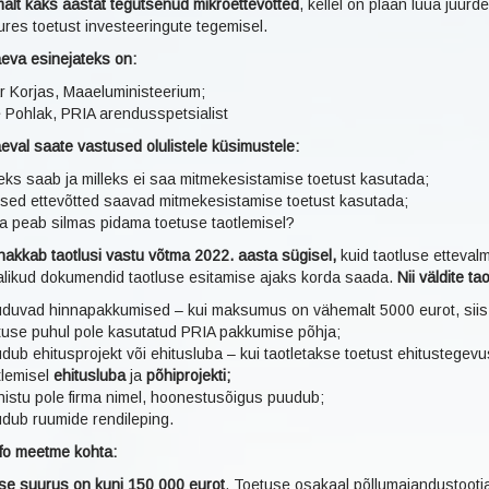
alt kaks aastat tegutsenud mikroettevõtted
, kellel on plaan luua juur
ures toetust investeeringute tegemisel.
äeva esinejateks on:
ar Korjas, Maaeluministeerium;
 Pohlak, PRIA arendusspetsialist
eval saate vastused olulistele küsimustele:
leks saab ja milleks ei saa mitmekesistamise toetust kasutada;
lised ettevõtted saavad mitmekesistamise toetust kasutada;
a peab silmas pidama toetuse taotlemisel?
hakkab taotlusi vastu võtma 2022. aasta sügisel,
kuid taotluse etteval
jalikud dokumendid taotluse esitamise ajaks korda saada.
Nii väldite 
duvad hinnapakkumised – kui maksumus on vähemalt 5000 eurot, siis
tuse puhul pole kasutatud PRIA pakkumise põhja;
dub ehitusprojekt või ehitusluba – kui taotletakse toetust ehitustegev
tlemisel
ehitusluba
ja
põhiprojekti;
nistu pole firma nimel, hoonestusõigus puudub;
dub ruumide rendileping.
nfo meetme kohta:
se suurus on kuni 150 000 eurot
. Toetuse osakaal põllumajandustootj