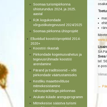
osaka
Soomaa turismipiirkonna
ühisturundus 2024. ja 2025.
Toetu
aastal
mas
RJK kogukondade
ehi
võrgustikutegevused 2024/2025
rän
Soomaa piirkonna ühisprojekt
Meetm
Elluviidud koostööprojektid 2014-
www.p
2020+
Lisain
Koostöö rikastab
SA Pä
Piirkondade kogemusvahetus ja
Svea
tegevusrühmade koostöö
tel: 
arendamine
e-pos
Pärand ja traditsioonid – võti
Viima
piirkondade väärtustamiseks
Kestliku maaettevõtluse
mitmekesistamine
←
Pär
rahvusparkidega piirkonnas
Arukate külade arenguprogramm
Mitmekesise säästva turismi