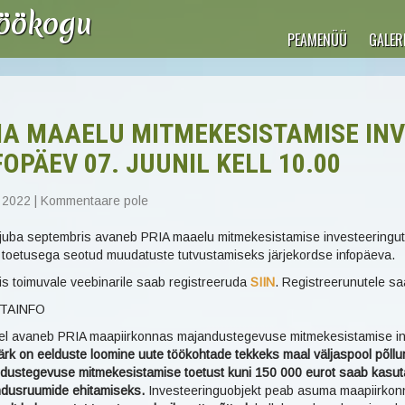
töökogu
PEAMENÜÜ
GALERI
IA MAAELU MITMEKESISTAMISE IN
FOPÄEV 07. JUUNIL KELL 10.00
 2022
|
Kommentaare pole
juba septembris avaneb PRIA maaelu mitmekesistamise investeeringu
toetusega seotud muudatuste tutvustamiseks järjekordse infopäeva.
s toimuvale veebinarile saab registreeruda
SIIN
. Registreerunutele sa
TAINFO
el avaneb PRIA maapiirkonnas majandustegevuse mitmekesistamise inv
rk on eelduste loomine uute töökohtade tekkeks maal väljaspool põllu
dustegevuse mitmekesistamise toetust kuni 150 000 eurot saab kasuta
ndusruumide ehitamiseks.
Investeeringuobjekt peab asuma maapiirkon