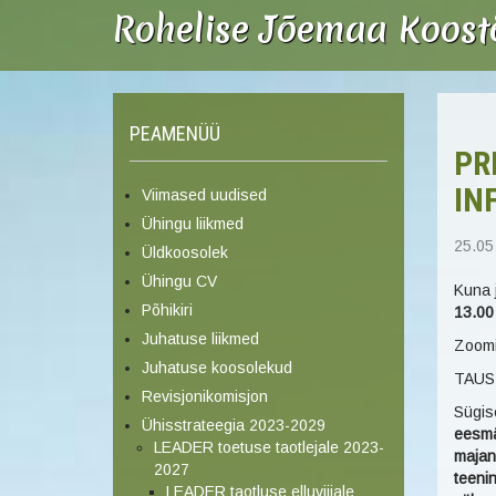
Rohelise Jõemaa Koos
PEAMENÜÜ
PR
IN
Viimased uudised
Ühingu liikmed
25.05
Üldkoosolek
Ühingu CV
Kuna 
Põhikiri
13.00
Juhatuse liikmed
Zoomi
Juhatuse koosolekud
TAUS
Revisjonikomisjon
Sügis
Ühisstrateegia 2023-2029
eesmä
LEADER toetuse taotlejale 2023-
majan
2027
teeni
LEADER taotluse elluviijale