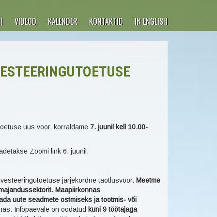
I
VIDEOD
KALENDER
KONTAKTID
IN ENGLISH
VESTEERINGUTOETUSE
toetuse uus voor, korraldame
7. juunil kell 10.00-
adetakse Zoomi link 6. juunil.
esteeringutoetuse järjekordne taotlusvoor.
Meetme
majandussektorit. Maapiirkonnas
da uute seadmete ostmiseks ja tootmis- või
nas. Infopäevale on oodatud
kuni 9 töötajaga